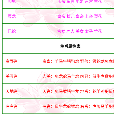
卯兔
玉帝 东宫 小姐 东宫 兰花
辰龙
皇帝 状元 皇帝 上帝 梨花
巳蛇
宫女 才人 美女 太子 竹花
生肖属性表
家野肖
家畜：羊马牛猪狗鸡 野兽：猴蛇龙兔虎
美丑肖
吉美：兔龙蛇马羊鸡 凶丑：鼠牛虎猴狗
天地肖
天肖：兔马猴猪牛龙 地肖：蛇羊鸡狗鼠
左右肖
左肖：鼠牛龙蛇猴鸡 右肖：虎兔马羊狗