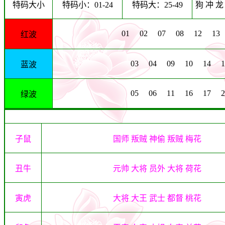
特码大小
特码小：01-24
特码大：25-49
狗 冲 龙
01 02 07 08 12 13
红波
03 04 09 10 14 
蓝波
05 06 11 16 17 
绿波
子鼠
国师 叛贼 神偷 叛贼 梅花
丑牛
元帅 大将 员外 大将 荷花
寅虎
大将 大王 武士 都督 桃花