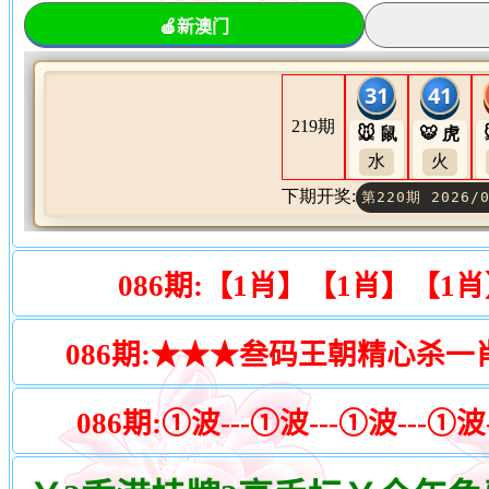
086期:【1肖】【1肖】【1
086期:★★★叁码王朝精心杀
086期:①波---①波---①波-